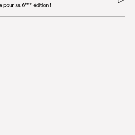
ème
e pour sa 6
édition !