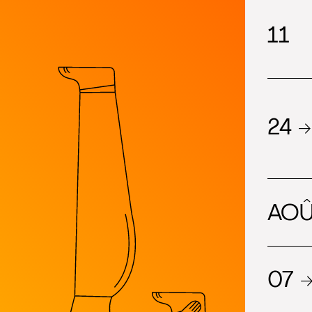
2023
show-index
11
2022
24 →
AOÛ
07 →