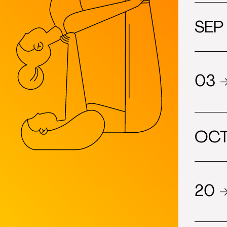
SEP
03 
OCT
20 