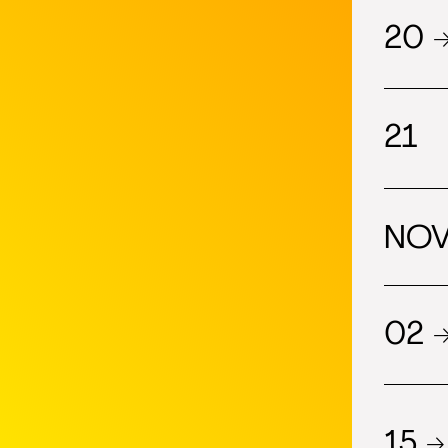
20 
21
NOV
02 
15 →