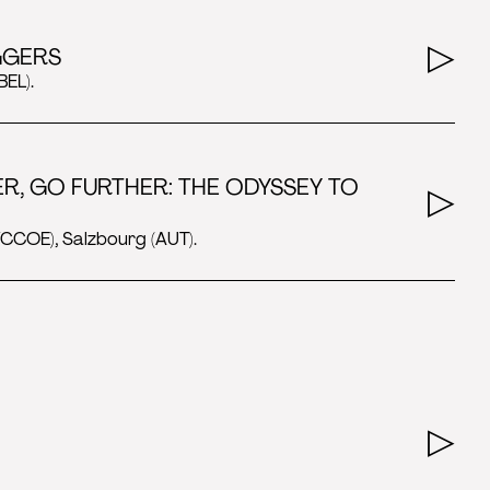
GGERS
BEL).
ER, GO FURTHER: THE ODYSSEY TO
VCCOE), Salzbourg (AUT).