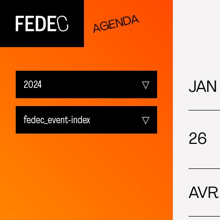
AGENDA
FEDEC
JAN
2024
À venir
fedec_event-index
26
2026
Tous les évenements
2025
fedec_event-index
AVR
2024
audition-index