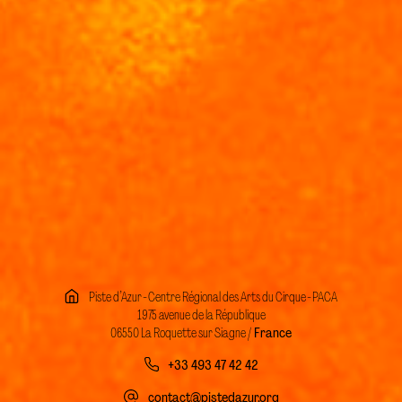
Piste d’Azur - Centre Régional des Arts du Cirque - PACA
1975 avenue de la République
06550 La Roquette sur Siagne /
France
+33 493 47 42 42
contact@pistedazur.org