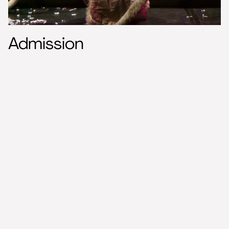
Admission
Prérequis :
être âgé·e d'au moins 16 ans,
être apte physiquement à une pratique corporelle
intense,
satisfaire aux sélections d'entrée en formation.
Candidature sur dossier, les personnes retenues sur
dossiers seront alors convoquées à des auditions (2
à 3 jours).