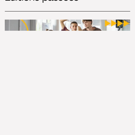
13-17 avril 2025 · Académie Fratellini & École Nationale de Cirque de Châtellerault
(FRA)
FEDEC SPRING TALKS 2025
L'insertion professionnelle :
transformer les passions en