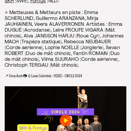
SKH
(SWE),
Fontys
(NLD)
⭐ Metteuses & Metteurs en piste : Emma
SCHERLUND, Guillermo ARANZANA, Mirja
JAUHIAINEN, Veera ALAVERRONEN. Artistes : Emma
DUGUÉ (Acrodanse), Leire FROUFE VIGARA (Mât
chinois), Alva JANSSON HARJU (Roue Cyr), Johannes
MACH (Trapèze statique), Rebecca NEUBAUER
(Corde aérienne), Lophie NOELLE (Jonglerie), Sevan
ROBERT (Duo de mât chinois), Fantin ROMAIN (Duo
de mât chinois), Vilma SUURAHO (Corde aérienne),
Christoph TERGAU (Mât chinois).
📍 Circa Auch 📷 © Lucie Colombié - FEDEC - CIRCLE 2024
Play