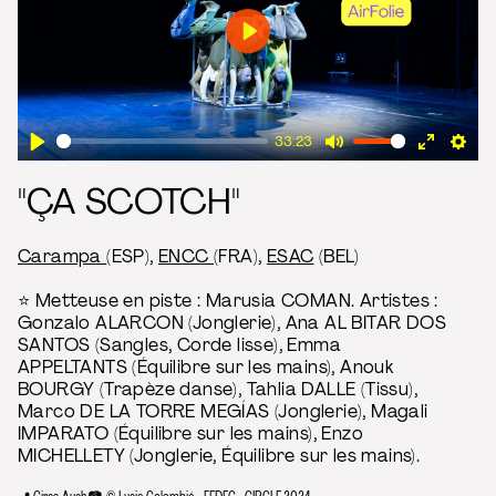
Play
33:23
Play
Mute
Enter
Sett
"ÇA SCOTCH"
fullscre
Carampa
(ESP),
ENCC (
FRA),
ESAC
(BEL)
⭐ Metteuse en piste : Marusia COMAN. Artistes :
Gonzalo ALARCON (Jonglerie), Ana AL BITAR DOS
SANTOS (Sangles, Corde lisse), Emma
APPELTANTS (Équilibre sur les mains), Anouk
BOURGY (Trapèze danse), Tahlia DALLE (Tissu),
Marco DE LA TORRE MEGÍAS (Jonglerie), Magali
IMPARATO (Équilibre sur les mains), Enzo
MICHELLETY (Jonglerie, Équilibre sur les mains).