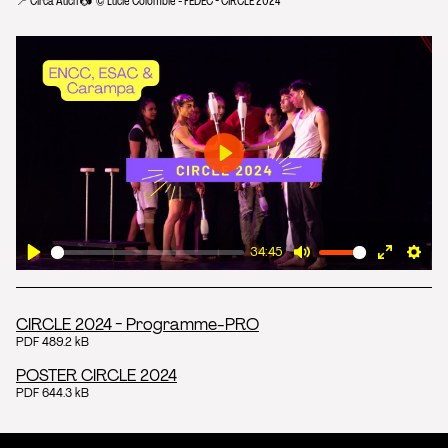
📍 Circa Auch 📷 © Lucie Colombié - FEDEC - CIRCLE 2024
Play
34:45
Play
Mute
Enter
Sett
fullscre
CIRCLE 2024 - Programme-PRO
PDF 489.2 kB
POSTER CIRCLE 2024
PDF 644.3 kB