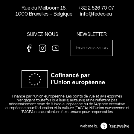
Rue du Meiboom 18,
+32 2 526 70 07
1000 Bruxelles – Belgique
info@fedec.eu
SUIVEZ-NOUS
NEWSLETTER
Inscrivez-vous
Facebook
Instagram
Youtube
Co-financ
Financé par l’Union européenne. Les points de vue et avis exprimés
n’engagent toutefois que leur(s) auteur(s) et ne reflètent pas
nécessairement ceux de l’Union européenne ou de l’Agence exécutive
européenne pour l’éducation et la culture (EACEA). Ni l’Union européenne ni
l’EACEA ne sauraient en être tenues pour responsables.
website by