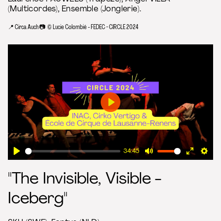
(Multicordes), Ensemble (Jonglerie).
📍 Circa Auch 📷 © Lucie Colombié - FEDEC - CIRCLE 2024
Play
34:45
Play
Mute
Enter
Sett
"The Invisible, Visible -
fullscre
Iceberg"