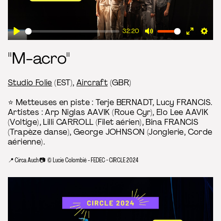
32:20
Play
Mute
Enter
Sett
"M-acro"
fullscre
Studio Folie
(EST),
Aircraft
(GBR)
⭐ Metteuses en piste : Terje BERNADT, Lucy FRANCIS.
Artistes : Arp Niglas AAVIK (Roue Cyr), Elo Lee AAVIK
(Voltige), Lilli CARROLL (Filet aérien), Bina FRANCIS
(Trapèze danse), George JOHNSON (Jonglerie, Corde
aérienne).
📍 Circa Auch 📷 © Lucie Colombié - FEDEC - CIRCLE 2024