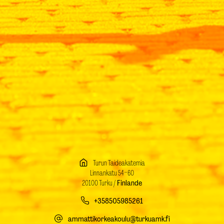
Turun Taideakatemia
Linnankatu 54–60
20100 Turku /
Finlande
+358505985261
ammattikorkeakoulu@turkuamk.fi