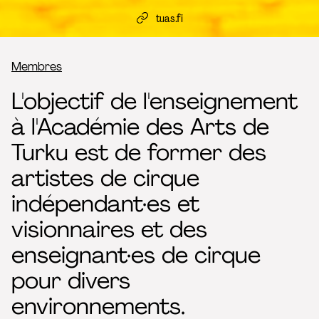
tuas.fi
Fil d’Ariane
Membres
L'objectif de l'enseignement
à l'Académie des Arts de
Turku est de former des
artistes de cirque
indépendant·es et
visionnaires et des
enseignant·es de cirque
pour divers
environnements.