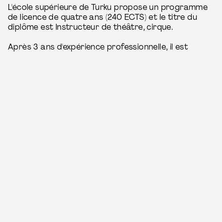
L'école supérieure de Turku propose un programme
de licence de quatre ans (240 ECTS) et le titre du
diplôme est Instructeur de théâtre, cirque.
Après 3 ans d'expérience professionnelle, il est
possible de s'inscrire à un programme de maîtrise à
la TUAS. Les diplômé·es obtiennent la qualification
nécessaire pour s'inscrire à des programmes de
maîtrise.
Les études comprennent 60 ECTS d'études
pédagogiques pour les enseignant·es.
Admission
Un formulaire de candidature en ligne est à
remplir lors de la période de candidature en mars
dans un système commun finlandais :
Opintopolku.fi
.
Le·a candidat·e doit avoir suivi l'enseignement
antérieur (niveau secondaire, lycée/école