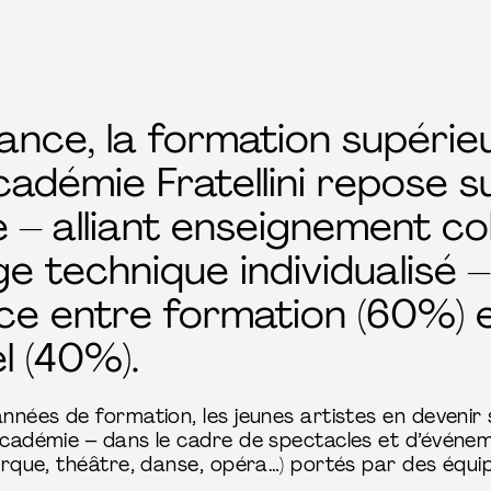
ance, la formation supérie
Académie Fratellini repose
– alliant enseignement col
e technique individualisé 
nce entre formation (60%)
l (40%).
années de formation, les jeunes artistes en devenir s
’Académie – dans le cadre de spectacles et d’événem
cirque, théâtre, danse, opéra…) portés par des équi