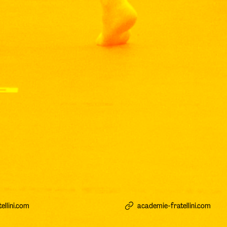
llini.com
academie-fratellini.com