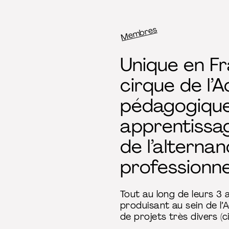
Membres
Fil d’Ariane
Unique en Fr
cirque de l’
pédagogique 
apprentissag
de l’alterna
professionne
Tout au long de leurs 3 
produisant au sein de l
de projets très divers (