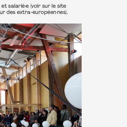
t salarié·e (voir sur le site
our des extra-européen·nes).