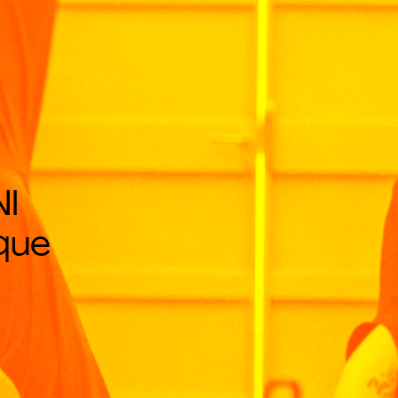
I
que