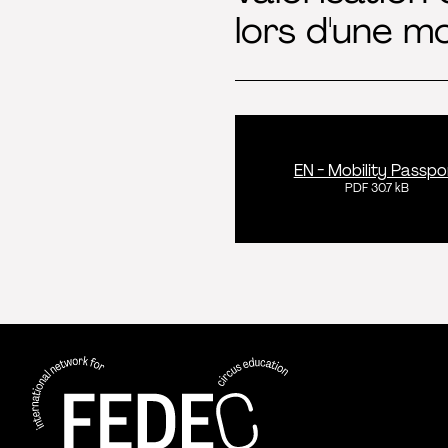
lors d'une mo
EN - Mobility Passpo
PDF 30.7 kB
FEDEC - Réseau international pour la 
professionnelle aux arts du cirque