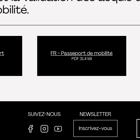
bilité.
rt
FR - Passeport de mobilité
PDF 31.4 kB
formation
SUIVEZ-NOUS
NEWSLETTER
Inscrivez-vous
Facebook
Instagram
Youtube