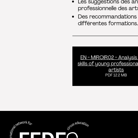
Les suggestions des anc
professionnelle des art
Des recommandations gé
différentes formations.
EN - MIROIR02 - Analysis
skills of young professiona
artists
PDF 12.2 MB
FEDEC - Réseau international pour la 
professionnelle aux arts du cirque