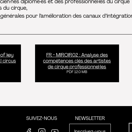
ien·nes diplômé·es et des professionnel·les du cirque
s du cirque,
nérales pour l’amélioration des canaux d’intégration
 of key
FR - MIROIR02 : Analyse des
l circus
compétences clés des artistes
de cirque professionnel·les
PDF 12.0 MB
formation
SUIVEZ-NOUS
NEWSLETTER
Inscrivez-vous