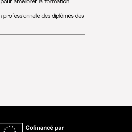
 pour améliorer la formation
 professionnelle des diplômés des
Co-financé par l’Un