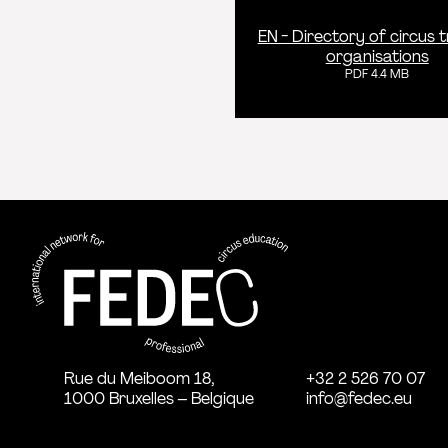
EN - Directory of circus t
organisations
PDF 4.4 MB
FEDEC - Réseau international pour la 
professionnelle aux arts du cirque
Rue du Meiboom 18,
+32 2 526 70 07
1000 Bruxelles – Belgique
info@fedec.eu