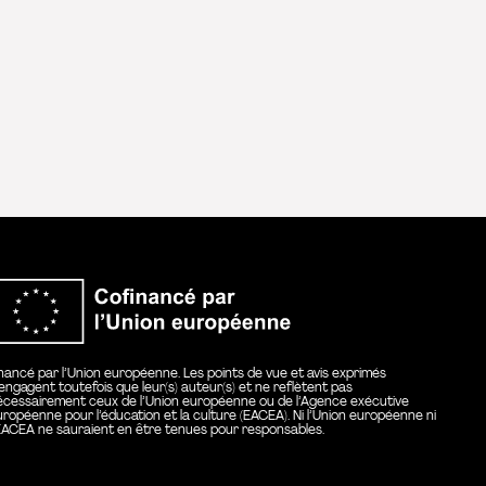
Co-financé par l’Un
inancé par l’Union européenne. Les points de vue et avis exprimés
’engagent toutefois que leur(s) auteur(s) et ne reflètent pas
écessairement ceux de l’Union européenne ou de l’Agence exécutive
uropéenne pour l’éducation et la culture (EACEA). Ni l’Union européenne ni
’EACEA ne sauraient en être tenues pour responsables.