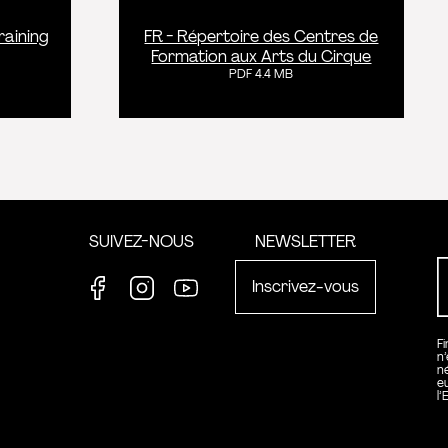
raining
FR - Répertoire des Centres de
Formation aux Arts du Cirque
PDF 4.4 MB
formation
SUIVEZ-NOUS
NEWSLETTER
Inscrivez-vous
Facebook
Instagram
Youtube
F
n
n
e
l