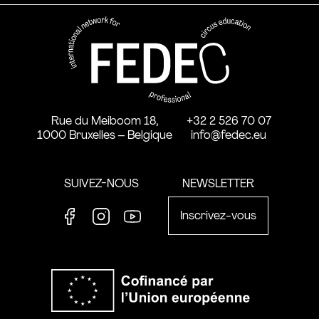
FEDEC - Réseau international 
professionnelle aux arts du ci
Rue du Meiboom 18,
+32 2 526 70 07
1000 Bruxelles – Belgique
info@fedec.eu
SUIVEZ-NOUS
NEWSLETTER
Inscrivez-vous
Facebook
Instagram
Youtube
Co-financ