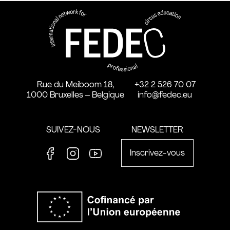
FEDEC - Réseau international 
professionnelle aux arts du ci
Rue du Meiboom 18,
+32 2 526 70 07
1000 Bruxelles – Belgique
info@fedec.eu
SUIVEZ-NOUS
NEWSLETTER
Inscrivez-vous
Facebook
Instagram
Youtube
Co-financ