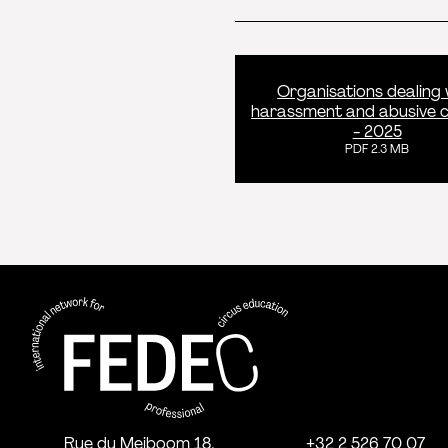
Organisations dealing 
harassment and abusive 
- 2025
PDF 2.3 MB
FEDEC - Réseau international pour la 
professionnelle aux arts du cirque
Rue du Meiboom 18,
+32 2 526 70 07