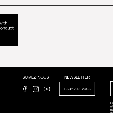
with
conduct
formation
SUIVEZ-NOUS
NEWSLETTER
Inscrivez-vous
Facebook
Instagram
Youtube
F
n
n
e