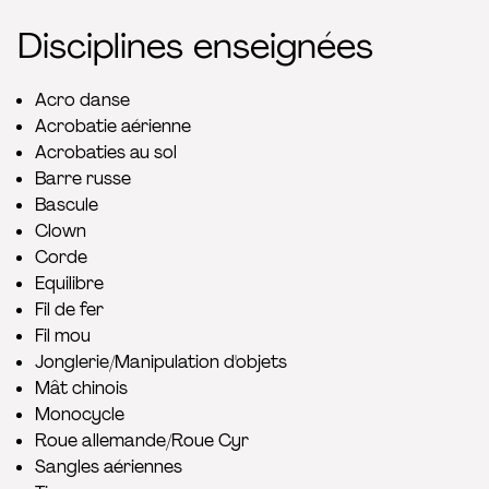
Disciplines enseignées
Acro danse
Acrobatie aérienne
Acrobaties au sol
Barre russe
Bascule
Clown
Corde
Equilibre
Fil de fer
Fil mou
Jonglerie/Manipulation d'objets
Mât chinois
Monocycle
Roue allemande/Roue Cyr
Sangles aériennes