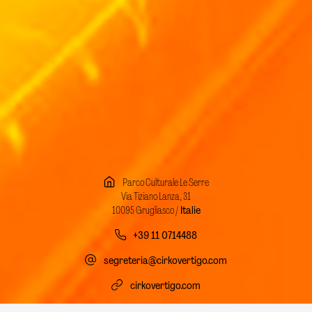
Parco Culturale Le Serre
Via Tiziano Lanza, 31
10095 Grugliasco /
Italie
+39 11 0714488
segreteria@cirkovertigo.com
cirkovertigo.com