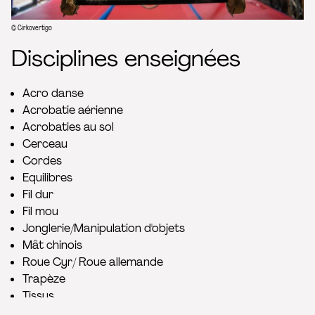
© Cirkovertigo
Disciplines enseignées
Acro danse
Acrobatie aérienne
Acrobaties au sol
Cerceau
Cordes
Equilibres
Fil dur
Fil mou
Jonglerie/Manipulation d'objets
Mât chinois
Roue Cyr/ Roue allemande
Trapèze
Tissus
Trampoline