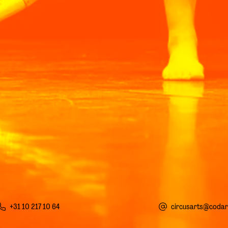
+31 10 217 10 64
circusarts@codart