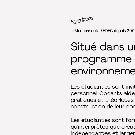
Membres
Fil d’Ariane
Membre de la FEDEC depuis 20
Situé dans u
programme B
environnemen
Les étudiant·es sont inv
personnel. Codarts aide
pratiques et théoriques.
construction de leur con
Les étudiant·es sont for
qu'interprètes que créat
indépendant·es et large