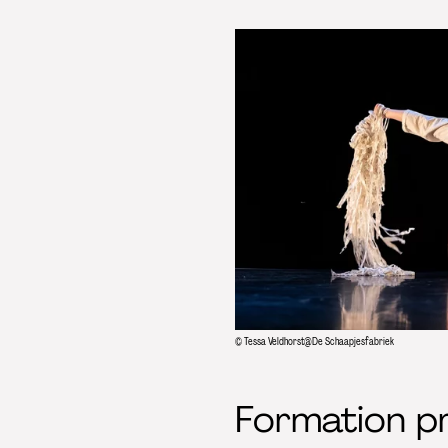
© Tessa Veldhorst@De Schaapjesfabriek
Formation p