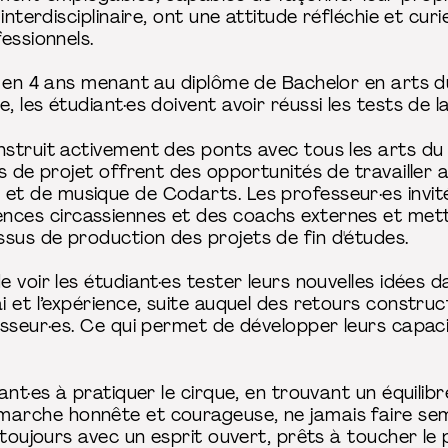
interdisciplinaire, ont une attitude réfléchie et cur
essionnels.
 en 4 ans menant au diplôme de Bachelor en arts du
 les étudiant·es doivent avoir réussi les tests de 
struit activement des ponts avec tous les arts du
s de projet offrent des opportunités de travailler 
t de musique de Codarts. Les professeur·es invité
es circassiennes et des coachs externes et mette
us de production des projets de fin d'études.
 voir les étudiant·es tester leurs nouvelles idées d
 et l’expérience, suite auquel des retours construc
esseur·es. Ce qui permet de développer leurs capaci
ant·es à pratiquer le cirque, en trouvant un équilib
arche honnête et courageuse, ne jamais faire semb
 toujours avec un esprit ouvert, prêts à toucher le 