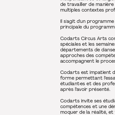
de travailler de manière 
multiples contextes prof
Il s'agit d'un programme
principale du programme,
Codarts Circus Arts con
spéciales et les semaine
départements de danse e
approches des compétenc
accompagnent le process
Codarts est impatient de
forme permettant l’essai
étudiant·es et des prof
après l’avoir présenté.
Codarts invite ses étudi
compétences et une dém
moquer de la réalité, et