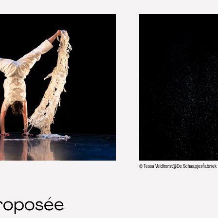
© Tessa Veldhorst@De Schaapjesfabriek
roposée