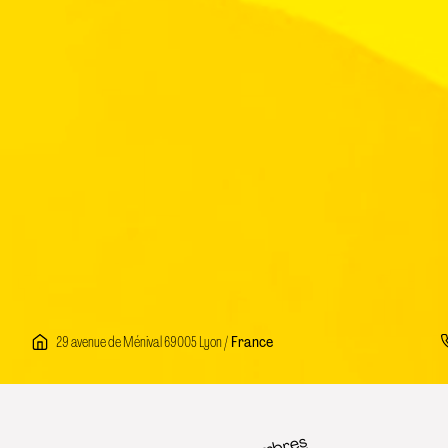
29 avenue de Ménival 69005 Lyon /
France