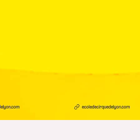
delyon.com
ecoledecirquedelyon.com