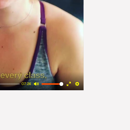
07:24
Mute
Enter
Settings
fullscreen