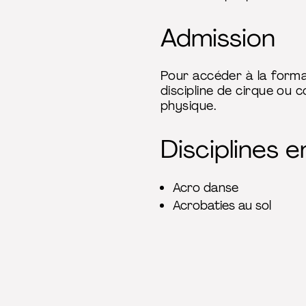
Admission
Pour accéder à la format
discipline de cirque ou c
physique.
Disciplines 
Acro danse
Acrobaties au sol
Bascule
Clown
Cordes
Equilibre
Fil de fer