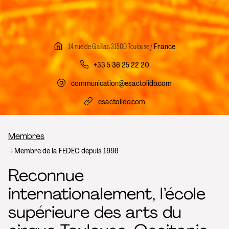
14 rue de Gaillac 31500 Toulouse /
France
+33 5 36 25 22 20
communication@esactolido.com
esactolido.com
Fil d’Ariane
Membres
Membre de la FEDEC depuis 1998
Reconnue
internationalement, l’école
supérieure des arts du