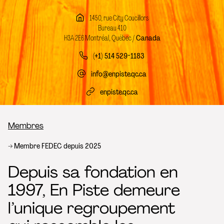
1450, rue City Coucillors
Bureau 410
H3A 2E6 Montréal, Québec /
Canada
(+1) 514 529-1183
info@enpiste.qc.ca
enpiste.qc.ca
Fil d’Ariane
Membres
Membre FEDEC depuis 2025
Depuis sa fondation en
1997, En Piste demeure
l’unique regroupement