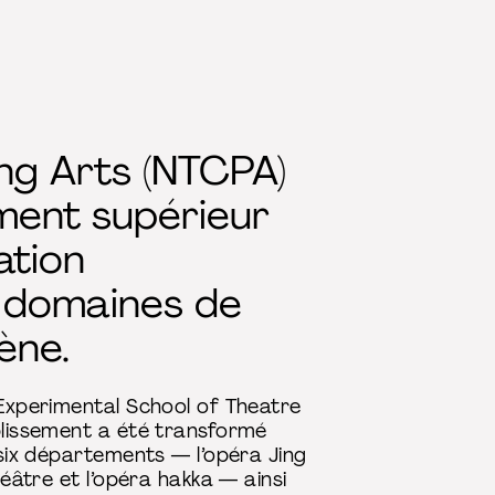
ng Arts (NTCPA)
ement supérieur
ation
s domaines de
ène.
 Experimental School of Theatre
ablissement a été transformé
 six départements — l’opéra Jing
héâtre et l’opéra hakka — ainsi