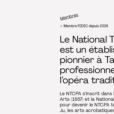
Membres
Fil d’Ariane
Membre FEDEC depuis 2026
Le National 
est un établ
pionnier à T
professionne
l’opéra tradi
Le NTCPA s’inscrit dans 
Arts (1957) et la Nation
pour devenir le NTCPA te
Ju, les arts acrobatique