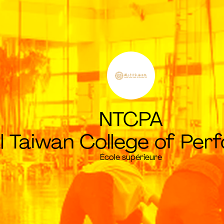
NTCPA
l Taiwan College of Per
École supérieure