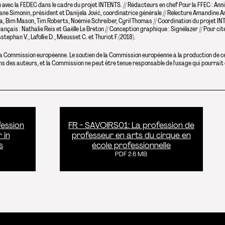
n avec la FEDEC dans le cadre du projet INTENTS. // Rédacteurs en chef Pour la FFEC : Anni
e Simonin, président et Danijela Jović, coordinatrice générale // Relecture Amandine Andr
a, Bim Mason, Tim Roberts, Noémie Schreiber, Cyril Thomas // Coordination du projet INTEN
nçais : Nathalie Reis et Gaëlle Le Breton // Conception graphique : Signélazer // Pour citer 
tephan V., Lafollie D., Mieusset C. et Thuriot F.(2018).
e la Commission européenne. Le soutien de la Commission européenne à la production de c
ons des auteurs, et la Commission ne peut être tenue responsable de l'usage qui pourrait
fession
FR - SAVOIRS01: La profession de
 in
professeur en arts du cirque en
s
école professionnelle
PDF 2.6 MB