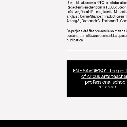
Une publication de la FFEC en collaboratio
Rédacteurs en chef pour la FEDEC : Stéphan
Lefebvre, Donald B. Lehn, Juliette Maccott
anglais : Joanne Sharpe // Traduction en fra
Antony S., Domènech C., Froissart T., Gross
Ce projet a été financé avec le soutien d
contenu, qui reflète uniquement les opini
publication.
EN - SAVOIRS01: The pro
of circus arts teacher
professional school
PDF 2.5 MB