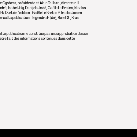
e Gysbers, présidente et Alain Taillard, directeur LL
é, Isabel Joly, Danijela Jović, Gaëlle Le Breton, Nicolas
TS et de l'édition : Gaëlle Le Breton // Traduction en
cette publication : Legendre F. (dir), Borell S., Brau-
ette publication ne constitue pas une approbation de son
 être fait des informations contenues dans cette