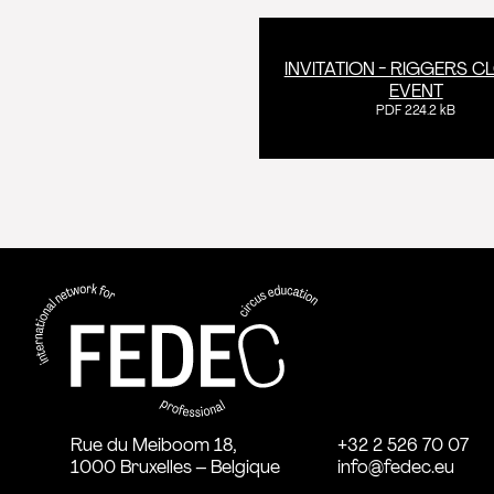
INVITATION - RIGGERS C
EVENT
PDF 224.2 kB
FEDEC - Réseau international pour la 
professionnelle aux arts du cirque
Rue du Meiboom 18,
+32 2 526 70 07
1000 Bruxelles – Belgique
info@fedec.eu