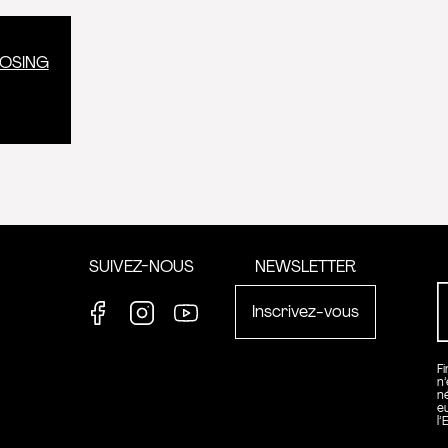
LOSING
formation
SUIVEZ-NOUS
NEWSLETTER
Inscrivez-vous
Facebook
Instagram
Youtube
F
n
n
e
l