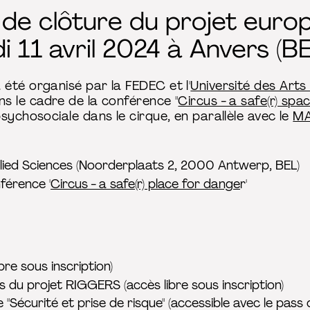
 de clôture du projet eur
di 11 avril 2024 à Anvers (BE
été organisé par la FEDEC et l'
Université des Art
ns le cadre de la conférence "
Circus - a safe(r) sp
sychosociale dans le cirque, en parallèle avec le
MA
plied Sciences (Noorderplaats 2, 2000 Antwerp, BEL)
férence '
Circus - a safe(r) place for dange
r'
bre sous inscription)
ats du projet RIGGERS (accès libre sous inscription)
 "Sécurité et prise de risque" (accessible avec le pass d