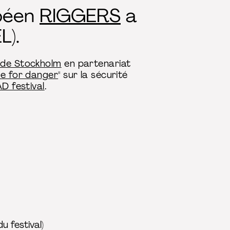
opéen
RIGGERS
a
L).
s de Stockholm
en partenariat
ace for danger
" sur la sécurité
D festival
.
u festival)