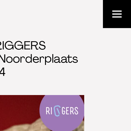
RIGGERS
· Noorderplaats
24