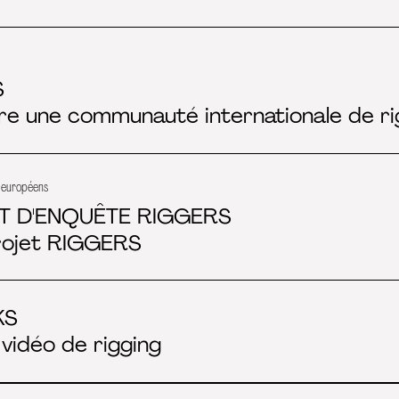
S
re une communauté internationale de ri
s européens
T D'ENQUÊTE RIGGERS
rojet RIGGERS
KS
 vidéo de rigging