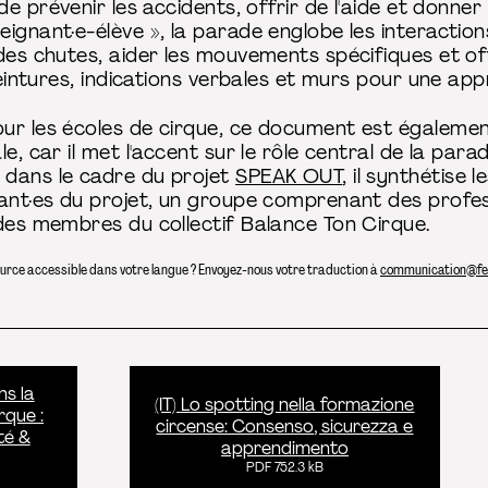
de prévenir les accidents, offrir de l'aide et donner 
ignant·e-élève », la parade englobe les interactions
 des chutes, aider les mouvements spécifiques et o
 ceintures, indications verbales et murs pour une a
ur les écoles de cirque, ce document est égalemen
e, car il met l'accent sur le rôle central de la parad
 dans le cadre du projet
SPEAK OUT
, il synthétise l
ant·es du projet, un groupe comprenant des profess
 des membres du collectif Balance Ton Cirque.
ource accessible dans votre langue ? Envoyez-nous votre traduction à
communication@fe
ns la
(IT) Lo spotting nella formazione
rque :
circense: Consenso, sicurezza e
té &
apprendimento
PDF 752.3 kB