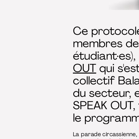
Ce protocole
membres de l
étudiant·es)
OUT
qui s'es
collectif Ba
du secteur, 
SPEAK OUT, 
le program
La parade circassienne, c