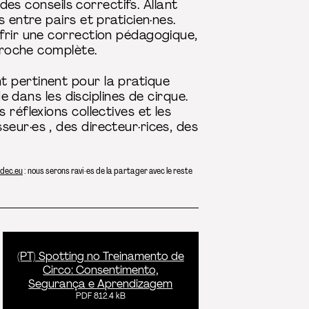
des conseils correctifs. Allant
 entre pairs et praticien·nes.
ffrir une correction pédagogique,
pproche complète.
t pertinent pour la pratique
e dans les disciplines de cirque.
es réflexions collectives et les
eur·es , des directeur·rices, des
dec.eu
: nous serons ravi·es de la partager avec le reste
(PT) Spotting no Treinamento de
Circo: Consentimento,
Segurança e Aprendizagem
PDF 812.4 kB