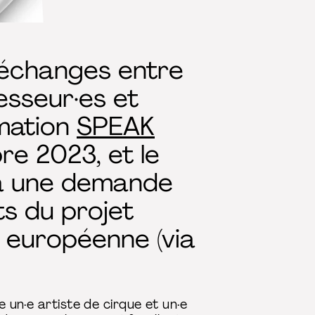
 échanges entre
esseur·es et
rmation
SPEAK
re 2023, et le
d à une demande
ts du projet
 européenne (via
e un·e artiste de cirque et un·e