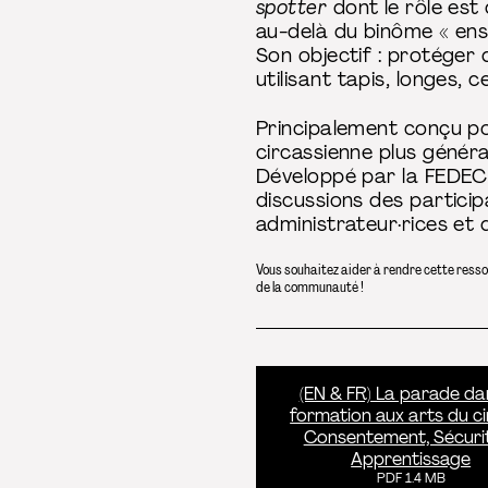
spotter
dont le rôle est 
au-delà du binôme « ense
Son objectif : protéger
utilisant tapis, longes,
Principalement conçu po
circassienne plus général
Développé par la FEDEC
discussions des particip
administrateur·rices et
Vous souhaitez aider à rendre cette ress
de la communauté !
(EN & FR) La parade da
formation aux arts du ci
Consentement, Sécuri
Apprentissage
PDF 1.4 MB