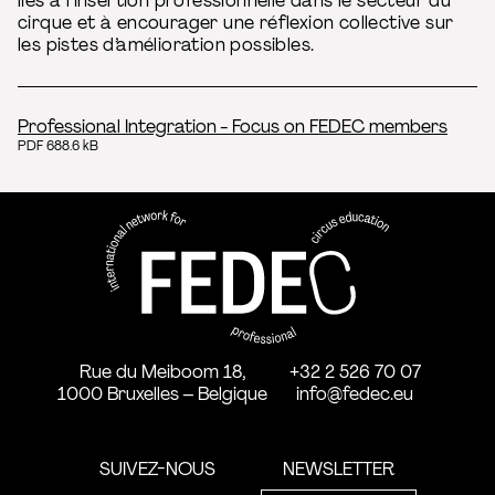
liés à l’insertion professionnelle dans le secteur du
cirque et à encourager une réflexion collective sur
les pistes d’amélioration possibles.
Professional Integration - Focus on FEDEC members
PDF 688.6 kB
FEDEC - Réseau international 
professionnelle aux arts du ci
Rue du Meiboom 18,
+32 2 526 70 07
1000 Bruxelles – Belgique
info@fedec.eu
SUIVEZ-NOUS
NEWSLETTER