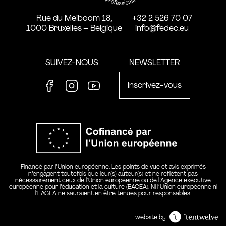
Rue du Meiboom 18,
+32 2 526 70 07
1000 Bruxelles – Belgique
info@fedec.eu
SUIVEZ-NOUS
NEWSLETTER
Inscrivez-vous
Facebook
Instagram
Youtube
Co-financ
Financé par l’Union européenne. Les points de vue et avis exprimés
n’engagent toutefois que leur(s) auteur(s) et ne reflètent pas
nécessairement ceux de l’Union européenne ou de l’Agence exécutive
européenne pour l’éducation et la culture (EACEA). Ni l’Union européenne ni
l’EACEA ne sauraient en être tenues pour responsables.
website by