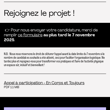
Rejoignez le projet !
👉 Pour nous envoyer votre candidature, merci de
remplir
ce formulaire
au plus tard le 7 novembre
2025
.
N.B. : Nous nous réservons le droit de clôturer l’appel avant la date limite du 7 novembre si le
nombre de candidat·es souhaité a été atteint, ceci pour faciliter l’organisation logistique. Ne
tardez plus et rejoignez-nous pour transformer vos pratiques et faire de l’activité physique
un espace sûr, inclusif et bienveillant !
Appel à participation - En Corps et Toujours
PDF 1.1 MB