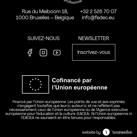
Rue du Meiboom 18,
+32 2 526 70 07
1000 Bruxelles – Belgique
info@fedec.eu
SUIVEZ-NOUS
NEWSLETTER
Inscrivez-vous
Facebook
Instagram
Youtube
Co-financ
Financé par l’Union européenne. Les points de vue et avis exprimés
n’engagent toutefois que leur(s) auteur(s) et ne reflètent pas
nécessairement ceux de l’Union européenne ou de l’Agence exécutive
européenne pour l’éducation et la culture (EACEA). Ni l’Union européenne ni
l’EACEA ne sauraient en être tenues pour responsables.
website by