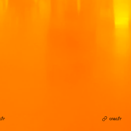
.fr
cnac.fr