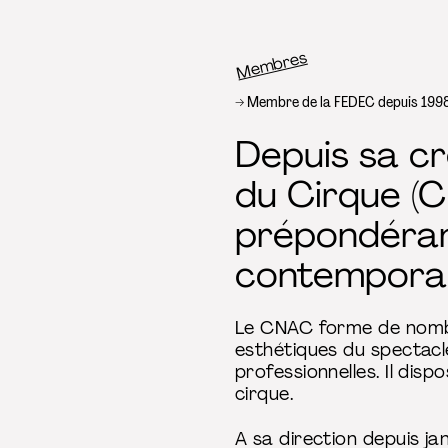
Membres
Fil d’Ariane
Membre de la FEDEC depuis 199
Depuis sa cr
du Cirque (C
prépondéran
contemporain
Le CNAC forme de nombr
esthétiques du spectacle
professionnelles. Il dis
cirque.
A sa direction depuis ja