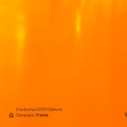
1 rue du cirque 51000 Châlons en
Champagne /
France