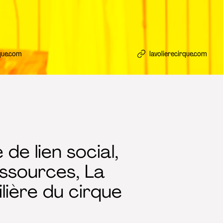
que.com
lavolierecirque.com
 de lien social,
ssources, La
ilière du cirque