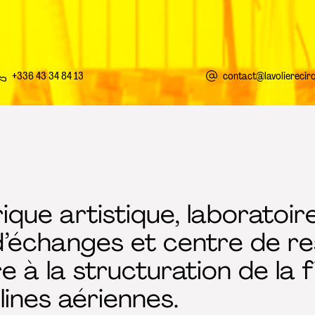
+336 43 34 84 13
contact@lavolierecir
rique artistique, laboratoire
d’échanges et centre de re
 à la structuration de la f
lines aériennes.