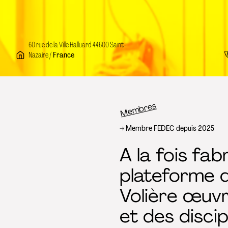
60 rue de la Ville Halluard 44600 Saint-
Nazaire /
France
Membres
Fil d’Ariane
Membre FEDEC depuis 2025
A la fois fab
plateforme 
Volière œuvre
et des discip