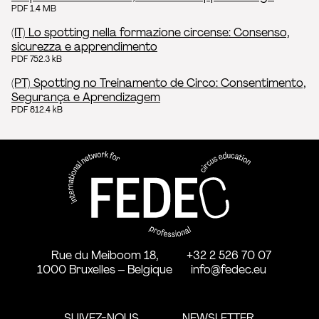
PDF 1.4 MB
(IT) Lo spotting nella formazione circense: Consenso,
sicurezza e apprendimento
PDF 752.3 kB
(PT) Spotting no Treinamento de Circo: Consentimento,
Segurança e Aprendizagem
PDF 812.4 kB
FEDEC - Réseau international 
professionnelle aux arts du ci
Rue du Meiboom 18,
+32 2 526 70 07
1000 Bruxelles – Belgique
info@fedec.eu
SUIVEZ-NOUS
NEWSLETTER