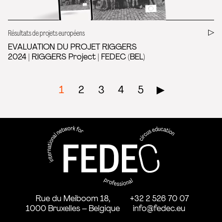
Résultats de projets européens
EVALUATION DU PROJET RIGGERS
2024 | RIGGERS Project | FEDEC (BEL)
Pagination
1
2
3
4
5
▶︎
FEDEC - Réseau international 
professionnelle aux arts du ci
Rue du Meiboom 18,
+32 2 526 70 07
1000 Bruxelles – Belgique
info@fedec.eu