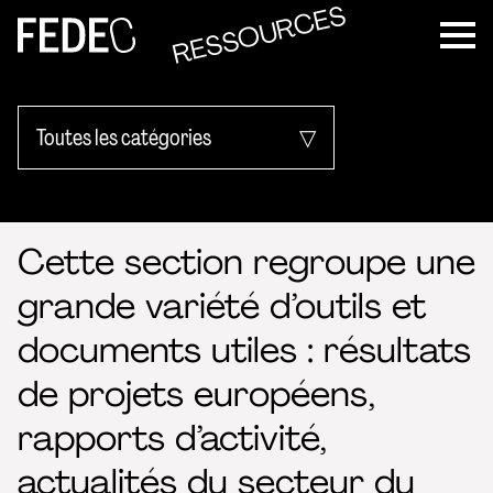
RESSOURCES
FEDEC
Toutes les catégories
Données du secteur
Cette section regroupe une
Manuels pédagogiques
grande variété d’outils et
Rapports d'Activité
documents utiles : résultats
Résultats de projets
de projets européens,
européens
rapports d’activité,
actualités du secteur du